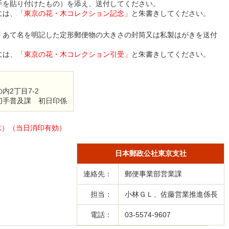
手を貼り付けたもの）を添え、送付してください。
には、
「東京の花・木コレクション記念」
と朱書きしてください。
、あて名を明記した定形郵便物の大きさの封筒又は私製はがきを送付
には、
「東京の花・木コレクション引受」
と朱書きしてください。
内2丁目7-2
切手普及課 初日印係
日（水）（当日消印有効）
日本郵政公社東京支社
連絡先：
郵便事業部営業課
担当：
小林ＧＬ、佐藤営業推進係長
電話：
03-5574-9607