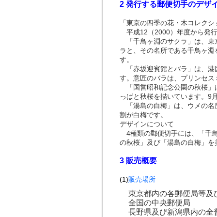
2 発行する郵便切手のデザ
「東京の四季の花・木コレクシ
平成12（2000）年度から
「千鳥ヶ淵のサクラ」は、東京
ラと、その名所である千鳥ヶ淵
す。
「赤坂迎賓館とバラ」は、港区
す。意匠のバラは、プリンセス
「国営昭和記念公園の秋桜」は
っぱと秋桜を描いています。9
「湯島の白梅」は、ウメの名所
割が白梅です。
デザインについて
4種類の郵便切手には、「千鳥
の秋桜」及び「湯島の白梅」を
3 販売概要
(1)
販売場所
東京都内の各郵便局等及
全国の中央郵便局
長野県及び新潟県内の全