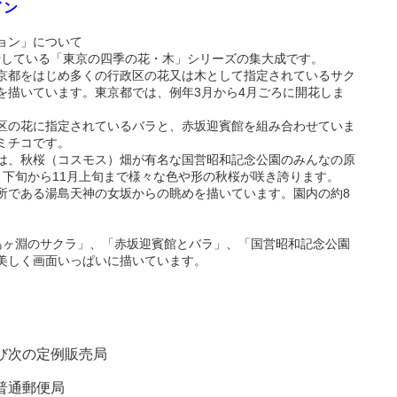
イン
ョン」について
発行している「東京の四季の花・木」シリーズの集大成です。
都をはじめ多くの行政区の花又は木として指定されているサク
を描いています。東京都では、例年3月から4月ごろに開花しま
の花に指定されているバラと、赤坂迎賓館を組み合わせていま
ミチコです。
、秋桜（コスモス）畑が有名な国営昭和記念公園のみんなの原
月下旬から11月上旬まで様々な色や形の秋桜が咲き誇ります。
である湯島天神の女坂からの眺めを描いています。園内の約8
ヶ淵のサクラ」、「赤坂迎賓館とバラ」、「国営昭和記念公園
美しく画面いっぱいに描いています。
び次の定例販売局
普通郵便局