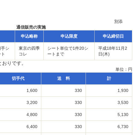
別添
通信販売の実施
申込略称
申込限度
申込締切日
切手シ
東京の四季
シート単位で1件20シ
平成18年11月2
ート
コレ
ートまで
日(木)
とおりです。
単位：円
切手代
送 料
計
1,600
330
1,930
3,200
330
3,530
4,800
330
5,130
6,400
330
6,730