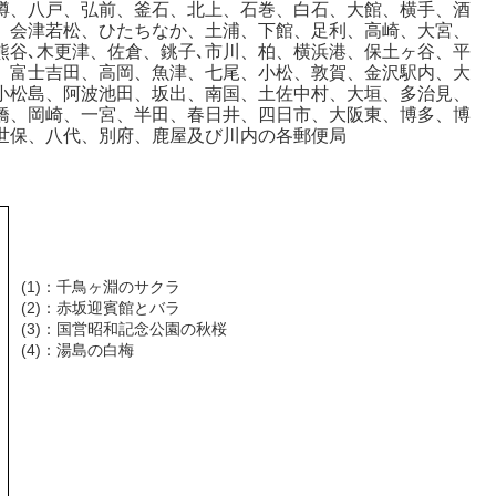
樽、八戸、弘前、釜石、北上、石巻、白石、大館、横手、酒
、会津若松、ひたちなか、土浦、下館、足利、高崎、大宮、
熊谷､木更津、佐倉、銚子､市川、柏、横浜港、保土ヶ谷、平
、富士吉田、高岡、魚津、七尾、小松、敦賀、金沢駅内、大
小松島、阿波池田、坂出、南国、土佐中村、大垣、多治見、
橋、岡崎、一宮、半田、春日井、四日市、大阪東、博多、博
世保、八代、別府、鹿屋及び川内の各郵便局
(1)
：千鳥ヶ淵のサクラ
(2)
：赤坂迎賓館とバラ
(3)
：国営昭和記念公園の秋桜
(4)
：湯島の白梅