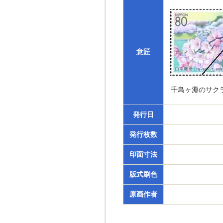
意匠
千鳥ヶ淵のサク
発行日
発行枚数
印面寸法
版式刷色
原画作者