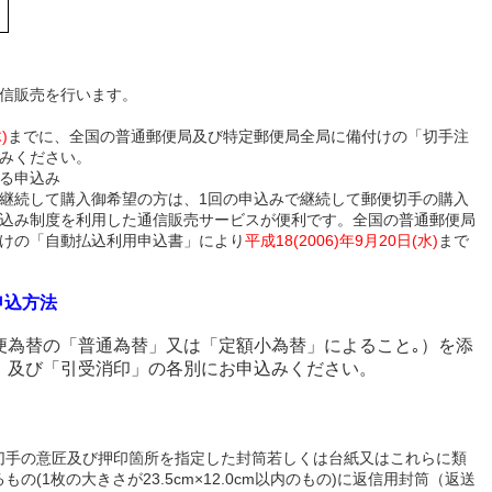
。
信販売を行います。
)
までに、全国の普通郵便局及び特定郵便局全局に備付けの「切手注
みください。
る申込み
継続して購入御希望の方は、1回の申込みで継続して郵便切手の購入
込み制度を利用した通信販売サービスが便利です。全国の普通郵便局
けの「自動払込利用申込書」により
平成18(2006)年9月20日(水)
まで
申込方法
為替の「普通為替」又は「定額小為替」によること｡）を添
」及び「引受消印」の各別にお申込みください。
切手の意匠及び押印箇所を指定した封筒若しくは台紙又はこれらに類
の(1枚の大きさが23.5cm×12.0cm以内のもの)に返信用封筒（返送