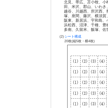
北見、帯広、苫小牧、小
田、米沢、郡山、いわき
越谷、川越西、所沢西、
塚、座間、藤沢、横須賀
阪東、新居浜、宇和島、
浜松西、沼津、千種、豊
多南、久留米、飯塚、佐
(2)
シート構成
20枚(縦5枚・横4枚)