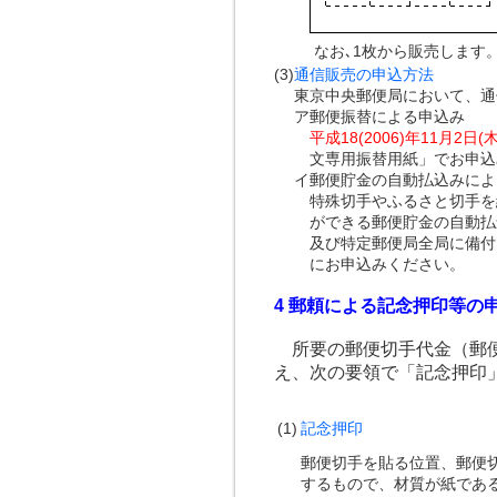
なお､1枚から販売します
(3)
通信販売の申込方法
東京中央郵便局において、通
ア
郵便振替による申込み
平成18(2006)年11月2日(木
文専用振替用紙」でお申込
イ
郵便貯金の自動払込みによ
特殊切手やふるさと切手を
ができる郵便貯金の自動払
及び特定郵便局全局に備付
にお申込みください。
4 郵頼による記念押印等の
所要の郵便切手代金（郵便
え、次の要領で「記念押印
(1)
記念押印
郵便切手を貼る位置、郵便
するもので、材質が紙であるも