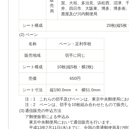
販
賀、大垣、多治見、浜松西、沼津、
売
井、四日市、大阪東、博多、博多南
局
鹿屋及び川内郵便局
シート構成
20枚(縦5枚
(2)
ペーン
名称
ペーン・足利学校
販売地域
切手に同じ
シート構成
10枚(縦5枚・横2枚)
売価
650円
シート寸法
縦190.0mm × 横51.0mm
注：1 これらの切手及びペーンは、東京中央郵便局にお
注：2 ペーンは、切手を10枚組み合わせたもので販売
(3)
通信販売の申込方法
ア
郵便振替による申込み
東京中央郵便局において通信販売を行います。
平成13年7月11日(水)までに、全国の普通郵便局及