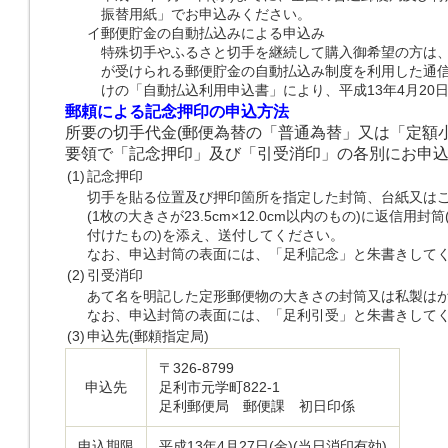
振替用紙」でお申込みください。
イ
郵便貯金の自動払込みによる申込み
特殊切手やふるさと切手を継続して購入御希望の方は、
が受けられる郵便貯金の自動払込み制度を利用した通
けの「自動払込利用申込書」により、平成13年4月20
郵頼による記念押印の申込方法
所要の切手代金(郵便為替の「普通為替」又は「定額
要領で「記念押印」及び「引受消印」の各別にお申
(1)
記念押印
切手を貼る位置及び押印箇所を指定した封筒、台紙又は
(1枚の大きさが23.5cm×12.0cm以内のもの)に返信
付けたもの)を添え、送付してください。
なお、申込封筒の表面には、「足利記念」と朱書きして
(2)
引受消印
あて名を明記した定形郵便物の大きさの封筒又は私製は
なお、申込封筒の表面には、「足利引受」と朱書きして
(3)
申込先(郵頼指定局)
〒326-8799
申込先
足利市元学町822-1
足利郵便局 郵便課 初日印係
申込期限
平成13年4月27日(金)(当日消印有効)