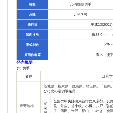
80円郵便切手
種類
足利学校
意匠
平成13(2001
発行日
縦33.0mm 
印面寸法
グラビ
版式刷色
青木 捷平
原画作者等
発売概要
(1)
切手
名称
足利学
茨城県、栃木県、群馬県、埼玉県、千葉県
びに次の定例販売局
全国の中央郵便局並びに東京都、長
定
販売地域
見、帯広、苫小牧、小樽、八戸、弘
例
手、酒田、米沢、郡山、いわき、会