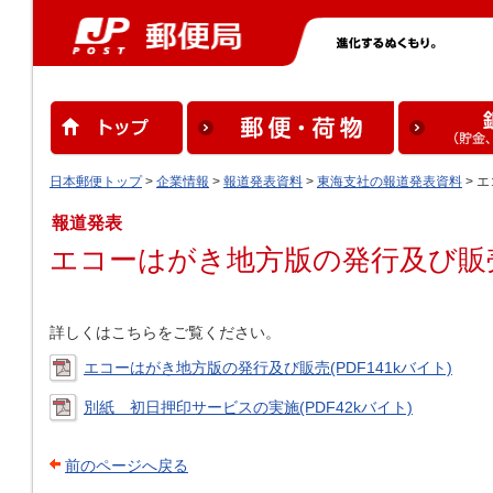
日本郵便トップ
>
企業情報
>
報道発表資料
>
東海支社の報道発表資料
> 
報道発表
エコーはがき地方版の発行及び販
詳しくはこちらをご覧ください。
エコーはがき地方版の発行及び販売(PDF141kバイト)
別紙 初日押印サービスの実施(PDF42kバイト)
前のページへ戻る