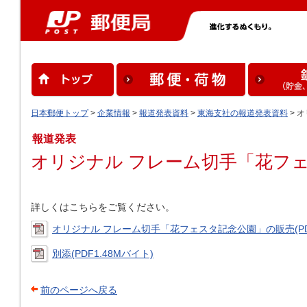
日本郵便トップ
>
企業情報
>
報道発表資料
>
東海支社の報道発表資料
> 
報道発表
オリジナル フレーム切手「花フ
詳しくはこちらをご覧ください。
オリジナル フレーム切手「花フェスタ記念公園」の販売(PDF
別添(PDF1.48Mバイト)
前のページへ戻る