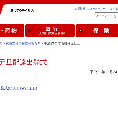
企業情報
ニュースリリース
よくあ
料
>
東海支社の報道発表資料
> 平成23年 年賀郵便元旦…
便元旦配達出発式
平成22年12月2
式(PDF186kバイト)