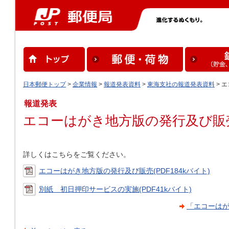
日本郵便トップ
>
企業情報
>
報道発表資料
>
東海支社の報道発表資料
> 
報道発表
エコーはがき地方版の発行及び販
詳しくはこちらをご覧ください。
エコーはがき地方版の発行及び販売(PDF184kバイト)
別紙 初日押印サービスの実施(PDF41kバイト)
「エコーはが