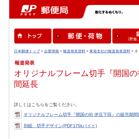
日本郵便トップ
>
企業情報
>
報道発表資料
>
東海支社の報道発表資料
> 
報道発表
オリジナルフレーム切手『開国の
間延長
詳しくはこちらをご覧ください。
オリジナルフレーム切手『開国の街 伊豆下田』の販売期間延長(
別紙 切手デザイン(PDF175kバイト)