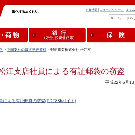
企業情報
ニュースリリース
よくあ
料
>
中国支社の報道発表資料
> 郵便事業株式会社 松江支…
 松江支店社員による有証郵袋の窃盗
平成22年5月13
による有証郵袋の窃盗(PDF88kバイト)