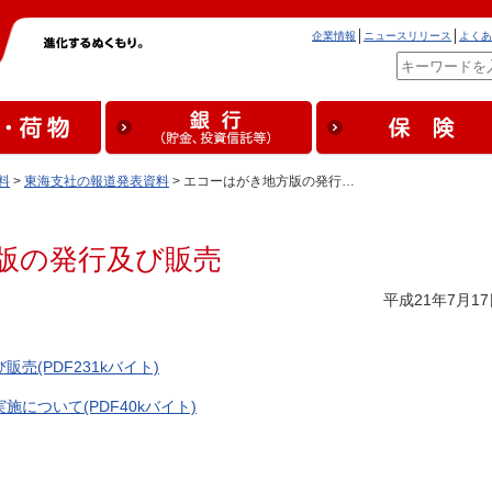
企業情報
ニュースリリース
よくあ
料
>
東海支社の報道発表資料
> エコーはがき地方版の発行…
版の発行及び販売
平成21年7月17
売(PDF231kバイト)
について(PDF40kバイト)