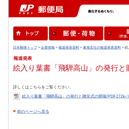
日本郵便トップ
>
企業情報
>
報道発表資料
>
東海支社の報道発表資料
> 
報道発表
絵入り葉書「飛騨高山」の発行と
詳しくはこちらをご覧ください。
絵入り葉書「飛騨高山」の発行と贈呈式の開催(PDF272kバ
前のページへ戻る