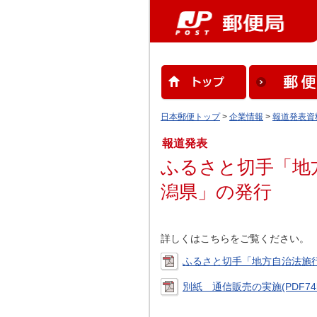
日本郵便トップ
>
企業情報
>
報道発表資
報道発表
ふるさと切手「地
潟県」の発行
詳しくはこちらをご覧ください。
ふるさと切手「地方自治法施行6
別紙 通信販売の実施(PDF74