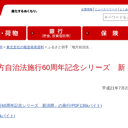
企業情報
ニュースリリース
よくあ
料
>
東北支社の報道発表資料
> ふるさと切手「地方自治法…
方自治法施行60周年記念シリーズ 新
平成21年7月2
0周年記念シリーズ 新潟県」の発行(PDF136kバイト)
kバイト)