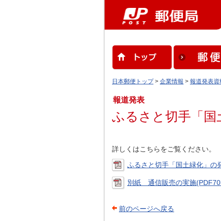
日本郵便トップ
>
企業情報
>
報道発表資
報道発表
ふるさと切手「国
詳しくはこちらをご覧ください。
ふるさと切手「国土緑化」の発行
別紙 通信販売の実施(PDF70
前のページへ戻る