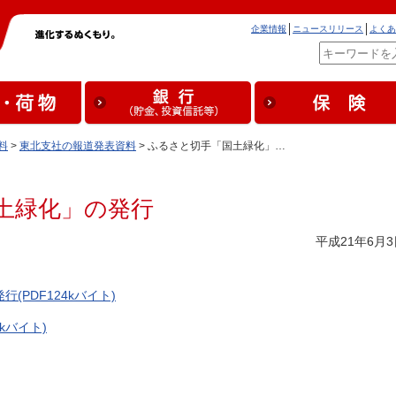
企業情報
ニュースリリース
よくあ
料
>
東北支社の報道発表資料
> ふるさと切手「国土緑化」…
土緑化」の発行
平成21年6月3
(PDF124kバイト)
kバイト)