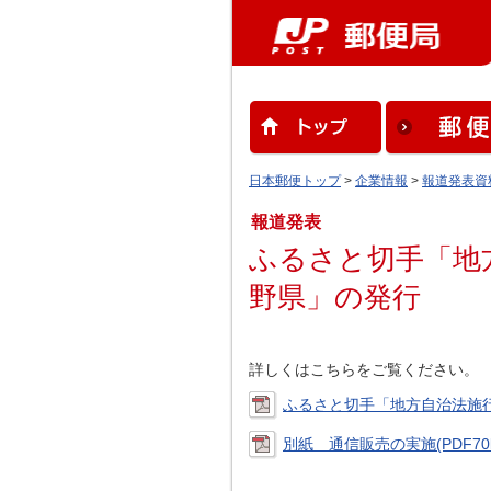
日本郵便トップ
>
企業情報
>
報道発表資
報道発表
ふるさと切手「地
野県」の発行
詳しくはこちらをご覧ください。
ふるさと切手「地方自治法施行6
別紙 通信販売の実施(PDF70