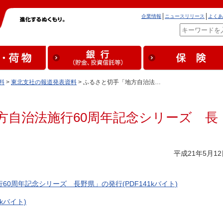
企業情報
ニュースリリース
よくあ
料
>
東北支社の報道発表資料
> ふるさと切手「地方自治法…
方自治法施行60周年記念シリーズ 長
平成21年5月12
0周年記念シリーズ 長野県」の発行(PDF141kバイト)
kバイト)