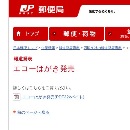
日本郵便トップ
>
企業情報
>
報道発表資料
>
四国支社の報道発表資料
> 
報道発表
エコーはがき発売
詳しくはこちらをご覧ください。
エコーはがき発売(PDF32kバイト)
前のページへ戻る