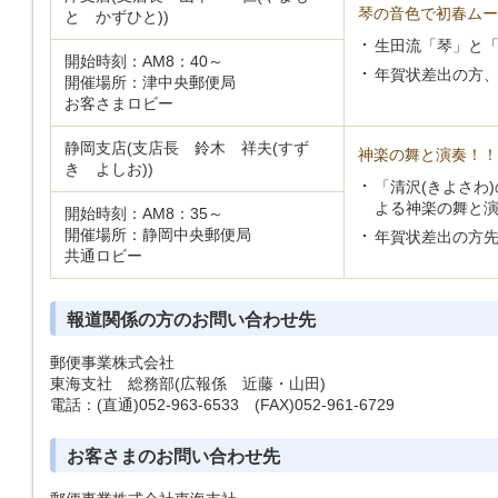
琴の音色で初春ムー
と かずひと))
生田流「琴」と
開始時刻：AM8：40～
年賀状差出の方、
開催場所：津中央郵便局
お客さまロビー
静岡支店(支店長 鈴木 祥夫(すず
神楽の舞と演奏！！
き よしお))
「清沢(きよさわ
よる神楽の舞と
開始時刻：AM8：35～
開催場所：静岡中央郵便局
年賀状差出の方先
共通ロビー
報道関係の方のお問い合わせ先
郵便事業株式会社
東海支社 総務部(広報係 近藤・山田)
電話：(直通)052-963-6533 (FAX)052-961-6729
お客さまのお問い合わせ先