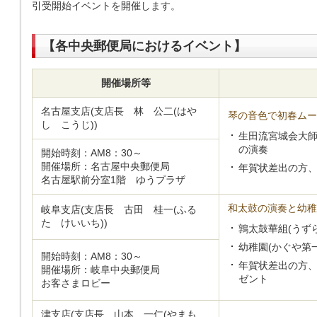
引受開始イベントを開催します。
【各中央郵便局におけるイベント】
開催場所等
名古屋支店(支店長 林 公二(はや
琴の音色で初春ムー
し こうじ))
生田流宮城会大師
の演奏
開始時刻：AM8：30～
開催場所：名古屋中央郵便局
年賀状差出の方、
名古屋駅前分室1階 ゆうプラザ
和太鼓の演奏と幼稚
岐阜支店(支店長 古田 桂一(ふる
た けいいち))
鶉太鼓華組(うず
幼稚園(かぐや第
開始時刻：AM8：30～
年賀状差出の方、
開催場所：岐阜中央郵便局
ゼント
お客さまロビー
津支店(支店長 山本 一仁(やまも