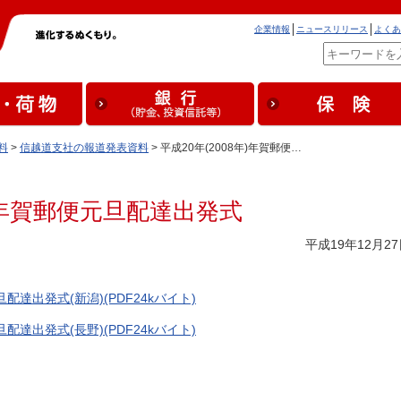
企業情報
ニュースリリース
よくあ
料
>
信越道支社の報道発表資料
> 平成20年(2008年)年賀郵便…
年)年賀郵便元旦配達出発式
平成19年12月2
旦配達出発式(新潟)(PDF24kバイト)
旦配達出発式(長野)(PDF24kバイト)