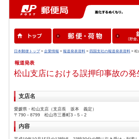
日本郵便トップ
>
企業情報
>
報道発表資料
>
四国支社の報道発表資料
> 
報道発表
松山支店における誤押印事故の発
支店名
愛媛県・松山支店（支店長 坂本 義定）
〒790－8799 松山市三番町3－5－2
内容