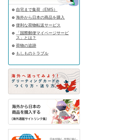
自宅まで集荷（EMS）
海外から日本の商品を購入
便利な荷物転送サービス
「国際郵便マイページサービ
ス」とは？
荷物の追跡
もしものトラブル