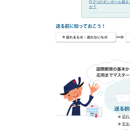
Q.2つのダンボール箱
か？
送
送れ
安全