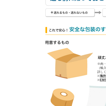
送
※肉
（輸
詳し
※
海外
※
EM