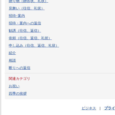
贈り物（贈答状、礼状）
見舞い（往信、礼状）
招待･案内
招待・案内への返信
勧誘（往信、返信）
依頼（往信、返信、礼状）
申し込み（往信、返信、礼状）
紹介
相談
断りへの返信
関連カテゴリ
お祝い
四季の挨拶
ビジネス
|
プライ