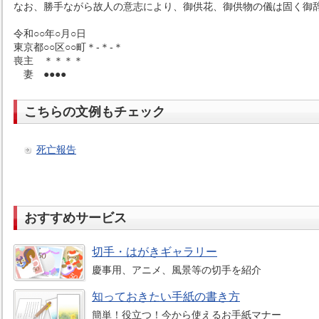
なお、勝手ながら故人の意志により、御供花、御供物の儀は固く御
令和○○年○月○日
東京都○○区○○町＊-＊-＊
喪主 ＊＊＊＊
妻 ●●●●
こちらの文例もチェック
死亡報告
おすすめサービス
切手・はがきギャラリー
慶事用、アニメ、風景等の切手を紹介
知っておきたい手紙の書き方
簡単！役立つ！今から使えるお手紙マナー