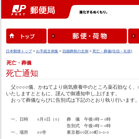
日本郵便トップ
>
お手紙文例集
>
冠婚葬祭の文例
>
死亡・葬儀(往信・礼状)
死亡・葬儀
死亡通知
父○○○○儀、かねてより病気療養中のところ薬石効なく、
いたしますとともに、謹んで御通知申し上げます。
おって葬儀ならびに告別式は下記のとおり執り行います
一、日時 ○月○日（○）
葬 儀 午後○時～○時
告別式 午後○時～○時
一、場所 ○○寺
東京都○○区○○町○-○-○