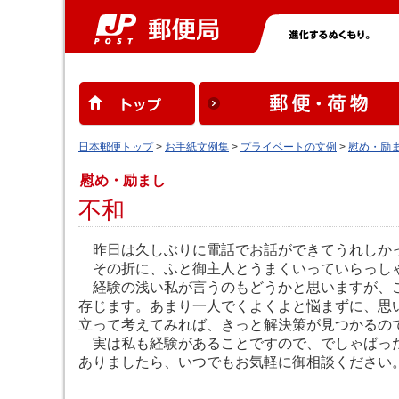
日本郵便トップ
>
お手紙文例集
>
プライベートの文例
>
慰め・励
慰め・励まし
不和
昨日は久しぶりに電話でお話ができてうれしか
その折に、ふと御主人とうまくいっていらっしゃ
経験の浅い私が言うのもどうかと思いますが、こ
存じます。あまり一人でくよくよと悩まずに、思
立って考えてみれば、きっと解決策が見つかるの
実は私も経験があることですので、でしゃばった
ありましたら、いつでもお気軽に御相談ください