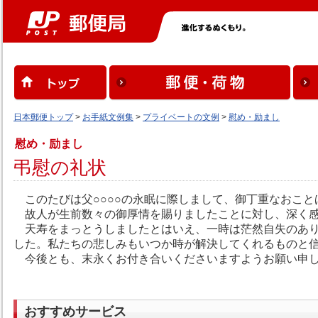
日本郵便トップ
>
お手紙文例集
>
プライベートの文例
>
慰め・励まし
慰め・励まし
弔慰の礼状
このたびは父○○○○の永眠に際しまして、御丁重なおこ
故人が生前数々の御厚情を賜りましたことに対し、深く感
天寿をまっとうしましたとはいえ、一時は茫然自失のあり
した。私たちの悲しみもいつか時が解決してくれるものと
今後とも、末永くお付き合いくださいますようお願い申
おすすめサービス