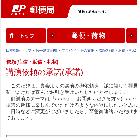
日本郵便トップ
>
お手紙文例集
>
プライベートの文例
>
依頼(往信・返信・礼状
依頼(往信・返信・礼状)
講演依頼の承諾(承諾)
このたびは、貴会よりの講演の御依頼状、誠に嬉しく拝
私でよければ喜んでお引き受けいたしたいと存じます。
御講演のテーマは『○○○○』、お聞きくださる方々は○○
聴衆の皆様に楽しんでいただけるような内容にしたいと思
日時などに変更がございましたら、至急御連絡いただけま
ております。