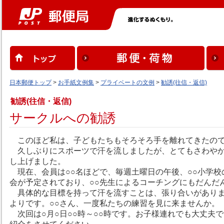
日本郵便トップ
>
お手紙文例集
>
プライベートの文例
>
勧誘(往信・返信)
勧誘(往信・返信)
サークルへの勧誘
このほど私は、子どもたちもそろそろ手を離れてきたので
久しぶりにスポーツで汗を流しましたが、とてもさわやか
し上げました。
現在、会員は○○名ほどで、毎週土曜日の午後、○○小学校
会が予定されており、○○先生によるコーチングにもだんだ
具体的な目標を持って汗を流すことは、張り合いがありま
よりです。○○さん、一度私たちの練習を見に来ませんか。
次回は○月○日○○時～○○時です。お子様連れでも大丈夫