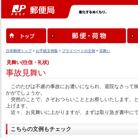
日本郵便トップ
>
お手紙文例集
>
プライベートの文例
>
見舞い
見舞い(往信・礼状)
事故見舞い
このたびは不慮の事故にお遭いになられ、退院なさって
かがでしょうか。
突然のことで、さぞおつらいこととお察しいたします。ど
上げます。
近々、お見舞いに上がりますが、まずは取り急ぎ書中にて
こちらの文例もチェック