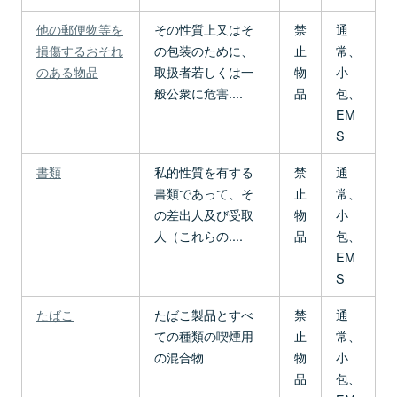
他の郵便物等を
その性質上又はそ
禁
通
損傷するおそれ
の包装のために、
止
常、
のある物品
取扱者若しくは一
物
小
般公衆に危害....
品
包、
EM
S
書類
私的性質を有する
禁
通
書類であって、そ
止
常、
の差出人及び受取
物
小
人（これらの....
品
包、
EM
S
たばこ
たばこ製品とすべ
禁
通
ての種類の喫煙用
止
常、
の混合物
物
小
品
包、