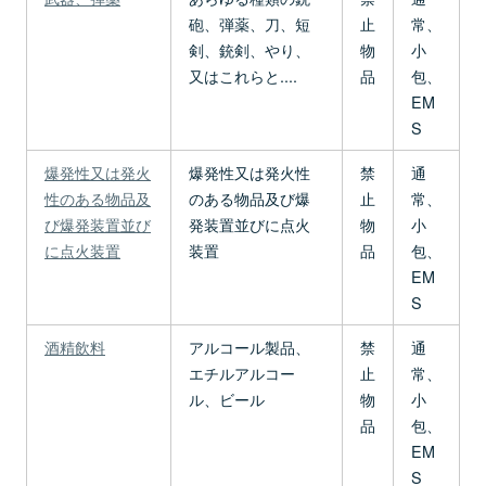
砲、弾薬、刀、短
止
常、
剣、銃剣、やり、
物
小
又はこれらと....
品
包、
EM
S
爆発性又は発火
爆発性又は発火性
禁
通
性のある物品及
のある物品及び爆
止
常、
び爆発装置並び
発装置並びに点火
物
小
に点火装置
装置
品
包、
EM
S
酒精飲料
アルコール製品、
禁
通
エチルアルコー
止
常、
ル、ビール
物
小
品
包、
EM
S