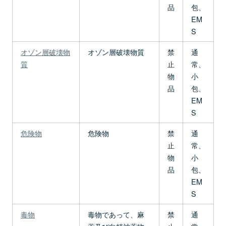
品
包、
EM
S
オゾン層破壊物
オゾン層破壊物質
禁
通
質
止
常、
物
小
品
包、
EM
S
危険物
危険物
禁
通
止
常、
物
小
品
包、
EM
S
毒物
毒物であって、麻
禁
通