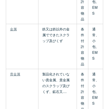
許
包、
容
EM
物
S
品
金属
鉄又は鉄以外の金
条
通
属でできたスクラ
件
常、
ップ及びくず
付
小
許
包、
容
EM
物
S
品
貴金属
製品化されていな
条
通
い貴金属、貴金属
件
常、
のスクラップ及び
付
小
くず、鉱石又....
許
包、
容
EM
物
S
品