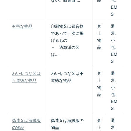
EM
S
有害な物品
印刷物又は録音物
禁
通
であって、次に掲
止
常、
げるもの
物
小
－ 過激派の又
品
包、
は....
EM
S
わいせつな又は
わいせつな又は不
禁
通
不道徳な物品
道徳な物品
止
常、
物
小
品
包、
EM
S
偽造又は海賊版
偽造又は海賊版の
禁
通
の物品
物品
止
常、