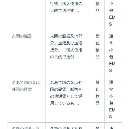
行物（個人使用の
物
小
目的で送付す....
品
包、
EM
S
人間の臓器
人間の臓器又は部
禁
通
分。血液及び血液
止
常、
成分。（個人使用
物
小
の目的で送付....
品
包、
EM
S
名あて国の又は
名あて国の又は外
禁
通
外国の硬貨
国の硬貨、紙幣そ
止
常、
の他通貨として通
物
小
用しているも....
品
包、
EM
S
各種の持参人払
各種の持参人払有
禁
通