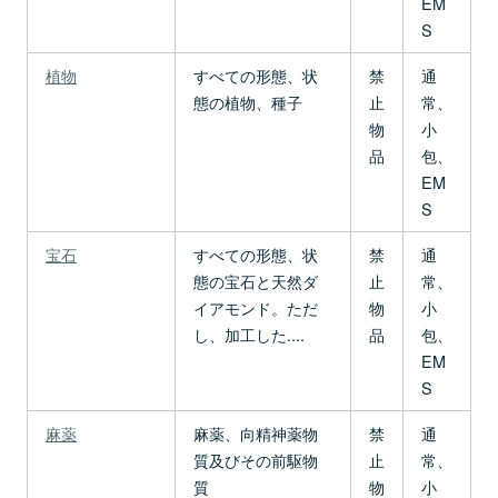
EM
S
植物
すべての形態、状
禁
通
態の植物、種子
止
常、
物
小
品
包、
EM
S
宝石
すべての形態、状
禁
通
態の宝石と天然ダ
止
常、
イアモンド。ただ
物
小
し、加工した....
品
包、
EM
S
麻薬
麻薬、向精神薬物
禁
通
質及びその前駆物
止
常、
質
物
小