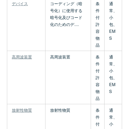
デバイス
コーディング（暗
条
通
号化）に使用する
件
常、
暗号化及びコード
付
小
化のためのデ....
許
包、
容
EM
物
S
品
高周波装置
高周波装置
条
通
件
常、
付
小
許
包、
容
EM
物
S
品
放射性物質
放射性物質
条
通
件
常、
付
小