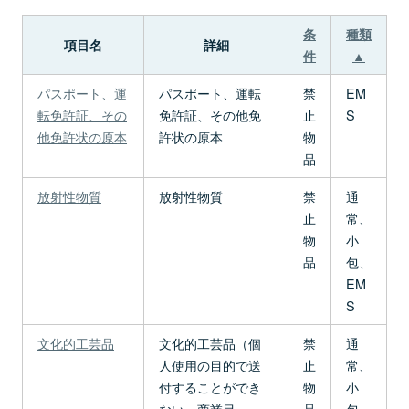
条
種類
項目名
詳細
件
▲
パスポート、運
パスポート、運転
禁
EM
転免許証、その
免許証、その他免
止
S
他免許状の原本
許状の原本
物
品
放射性物質
放射性物質
禁
通
止
常、
物
小
品
包、
EM
S
文化的工芸品
文化的工芸品（個
禁
通
人使用の目的で送
止
常、
付することができ
物
小
ない。商業目....
品
包、