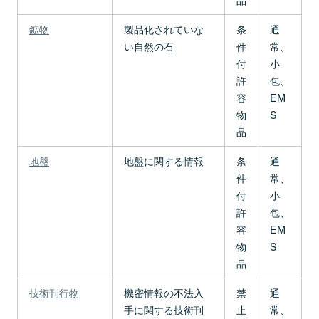
鉱物
製品化されていな
条
通
い自然の石
件
常、
付
小
許
包、
容
EM
物
S
品
地盤
地盤に関する情報
条
通
件
常、
付
小
許
包、
容
EM
物
S
品
技術刊行物
機密情報の不法入
禁
通
手に関する技術刊
止
常、