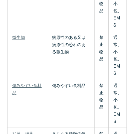
物
小
品
包、
EM
S
微生物
病原性のある又は
禁
通
病原性の恐れのあ
止
常、
る微生物
物
小
品
包、
EM
S
傷みやすい食料
傷みやすい食料品
禁
通
品
止
常、
物
小
品
包、
EM
S
武器、弾薬
あらゆる種類の銃
禁
通