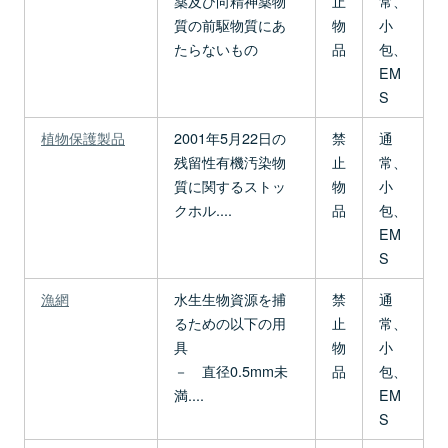
薬及び向精神薬物
止
常、
質の前駆物質にあ
物
小
たらないもの
品
包、
EM
S
植物保護製品
2001年5月22日の
禁
通
残留性有機汚染物
止
常、
質に関するストッ
物
小
クホル....
品
包、
EM
S
漁網
水生生物資源を捕
禁
通
るための以下の用
止
常、
具
物
小
－ 直径0.5mm未
品
包、
満....
EM
S