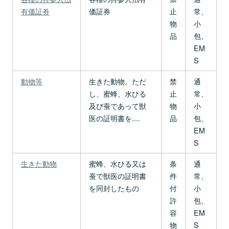
有価証券
価証券
止
常、
物
小
品
包、
EM
S
動物等
生きた動物。ただ
禁
通
し、蜜蜂、水ひる
止
常、
及び蚕であって獣
物
小
医の証明書を....
品
包、
EM
S
生きた動物
蜜蜂、水ひる又は
条
通
蚕で獣医の証明書
件
常、
を同封したもの
付
小
許
包、
容
EM
物
S