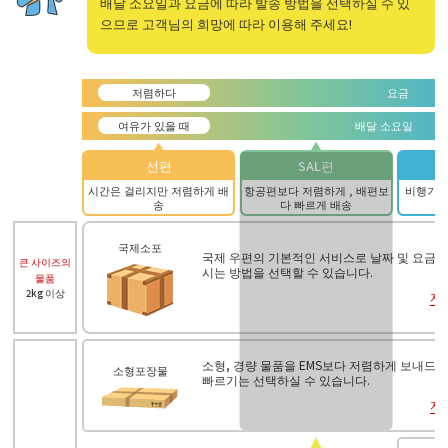
배달 소요일과 요금에 따라 발송 방법을 선택하실 수 있
으므로 고객님의 희망에 따라 이용해 주세요!
저렴하다
요금
여유가 있을 때
배달 소요일
선편
SAL편
시간은 걸리지만 저렴하게 배
항공편보다 저렴하게 , 배편보
비행기로
송
다 빠르게 배송
국제소포
국제 우편의 기본적인 서비스로 날짜 및 요금에
큰 사이즈의
시는 방법을 선택할 수 있습니다.
물품
2kg 이상
자
소형, 경량 물품을 EMS보다 저렴하게 보내드립
소형포장물
빠르기는 선택하실 수 있습니다.
자