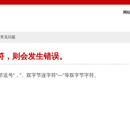
网
关常见问题
符，则会发生错误。
节逗号“，”、双字节连字符“—”等双字节字符。