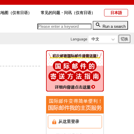
站地图（仅有日语）
常见的问题・问讯（仅有日语）
日本語
Run a search
Language
从这里登录