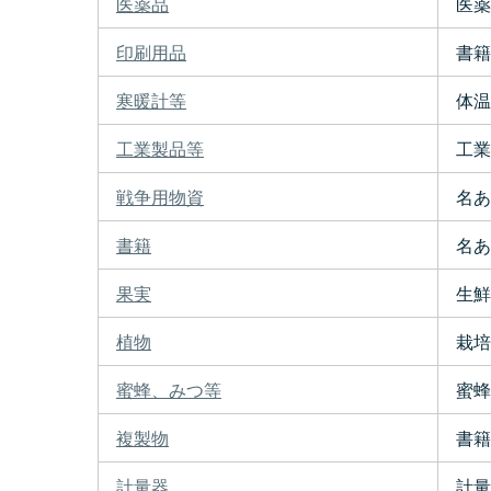
医薬品
医薬
印刷用品
書籍
寒暖計等
体温
工業製品等
工業
戦争用物資
名あ
書籍
名あ
果実
生鮮
植物
栽培
蜜蜂、みつ等
蜜蜂は
複製物
書籍
計量器
計量