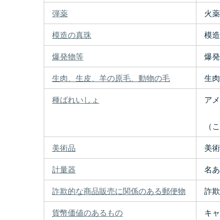
弾薬
火薬
模造の真珠
模造
爆発物等
爆発
生肉、生皮、羊の原毛、動物の毛
生肉
種ばれいしょ
アメ
（これ
美術品
美術
計量器
名あ
詐欺的な商品販売に関係のある郵便物
詐欺
貨幣価値のあるもの
キャ