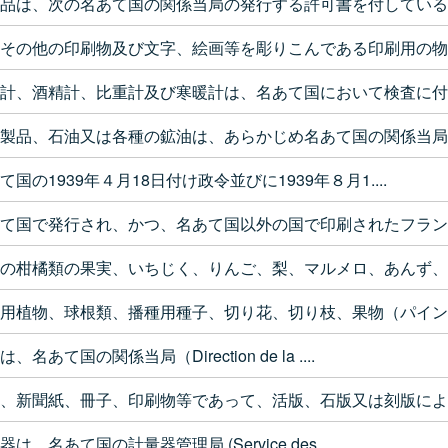
品は、次の名あて国の関係当局の発行する許可書を付している..
その他の印刷物及び文字、絵画等を彫りこんである印刷用の物..
計、酒精計、比重計及び寒暖計は、名あて国において検査に付..
製品、石油又は各種の鉱油は、あらかじめ名あて国の関係当局..
て国の1939年４月18日付け政令並びに1939年８月1....
て国で発行され、かつ、名あて国以外の国で印刷されたフラン..
の柑橘類の果実、いちじく、りんご、梨、マルメロ、あんず、..
用植物、球根類、播種用種子、切り花、切り枝、果物（パイン..
、名あて国の関係当局（Direction de la ....
、新聞紙、冊子、印刷物等であって、活版、石版又は刻版によ..
器は、名あて国の計量器管理局 (Service des ....