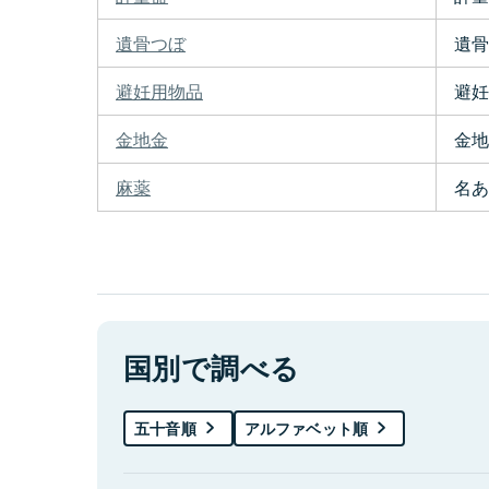
遺骨つぼ
遺骨
避妊用物品
避妊
金地金
金地
麻薬
名あ
国別で調べる
五十音順
アルファベット順