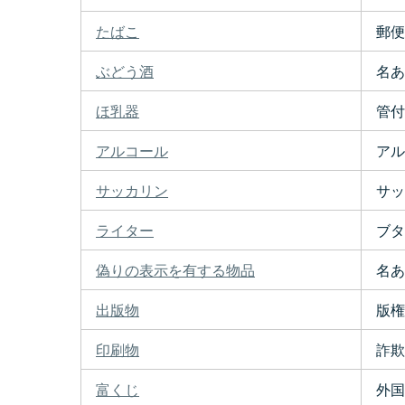
たばこ
郵便
ぶどう酒
名あ
ほ乳器
管付
アルコール
アル
サッカリン
サッ
ライター
ブタ
偽りの表示を有する物品
名あ
出版物
版権
印刷物
詐欺
富くじ
外国