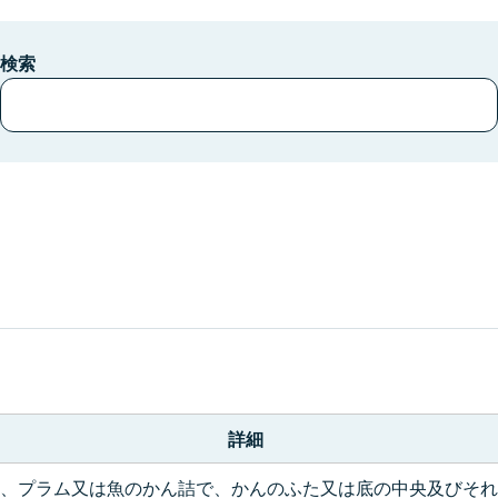
検索
。
詳細
、プラム又は魚のかん詰で、かんのふた又は底の中央及びそれ..