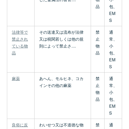
品
包、
EM
S
法律等で
その送達又は流布が法律
禁
通
禁止され
又は税関若しくは他の規
止
常、
ている物
則によって禁止さ....
物
小
品
品
包、
EM
S
麻薬
あへん、モルヒネ、コカ
禁
通
インその他の麻薬
止
常、
物
小
品
包、
EM
S
良俗に反
わいせつ又は不道徳な物
禁
通