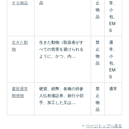
する物品
品
止
常、
物
小
品
包、
EM
S
生きた動
生きた動物（取扱者がす
禁
通
物
べての危害を避けられる
止
常、
ように、かつ、内....
物
小
品
包、
EM
S
書留通常
硬貨、紙幣、各種の持参
禁
通常
郵便物
人払有価証券、旅行小切
止
手、加工した又は....
物
品
ページトップへ戻る