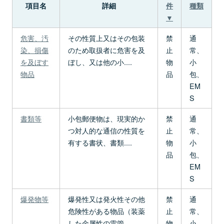
項目名
詳細
件
種類
▼
危害、汚
その性質上又はその包装
禁
通
染、損傷
のため取扱者に危害を及
止
常、
を及ぼす
ぼし、又は他の小....
物
小
物品
品
包、
EM
S
書類等
小包郵便物は、現実的か
禁
通
つ対人的な通信の性質を
止
常、
有する書状、書類....
物
小
品
包、
EM
S
爆発物等
爆発性又は発火性その他
禁
通
危険性がある物品（装薬
止
常、
した金属性の雷管....
物
小