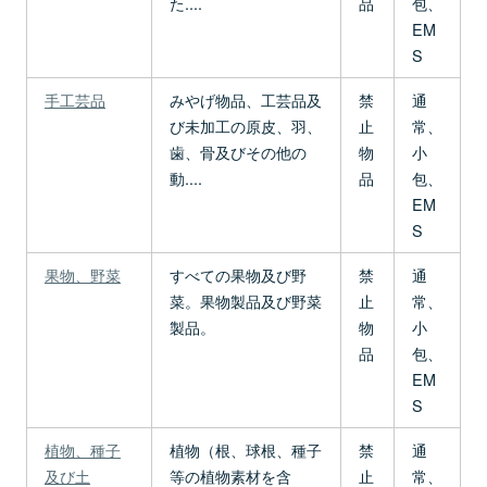
た....
品
包、
EM
S
手工芸品
みやげ物品、工芸品及
禁
通
び未加工の原皮、羽、
止
常、
歯、骨及びその他の
物
小
動....
品
包、
EM
S
果物、野菜
すべての果物及び野
禁
通
菜。果物製品及び野菜
止
常、
製品。
物
小
品
包、
EM
S
植物、種子
植物（根、球根、種子
禁
通
及び土
等の植物素材を含
止
常、