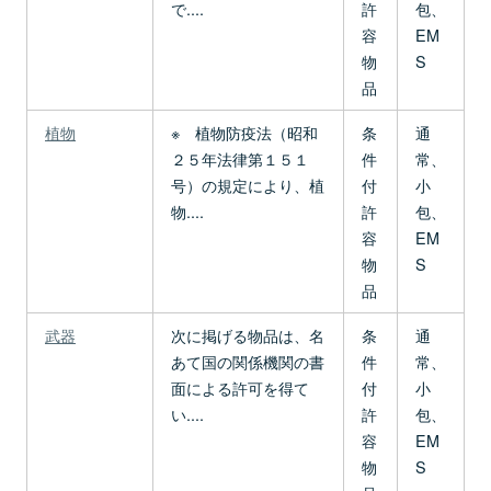
で....
許
包、
容
EM
物
S
品
植物
※ 植物防疫法（昭和
条
通
２５年法律第１５１
件
常、
号）の規定により、植
付
小
物....
許
包、
容
EM
物
S
品
武器
次に掲げる物品は、名
条
通
あて国の関係機関の書
件
常、
面による許可を得て
付
小
い....
許
包、
容
EM
物
S