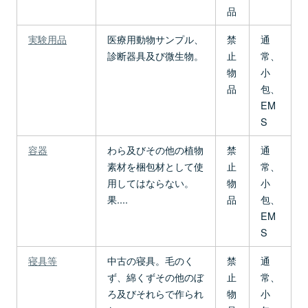
品
実験用品
医療用動物サンプル、
禁
通
診断器具及び微生物。
止
常、
物
小
品
包、
EM
S
容器
わら及びその他の植物
禁
通
素材を梱包材として使
止
常、
用してはならない。
物
小
果....
品
包、
EM
S
寝具等
中古の寝具。毛のく
禁
通
ず、綿くずその他のぼ
止
常、
ろ及びそれらで作られ
物
小