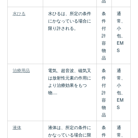
品
水ひる
水ひるは、所定の条件
条
通
にかなっている場合に
件
常、
限り許される。
付
小
許
包、
容
EM
物
S
品
治療用品
電気、超音波、磁気又
条
通
は放射性元素の作用に
件
常、
より治療効果をもつ
付
小
物....
許
包、
容
EM
物
S
品
液体
液体は、所定の条件に
条
通
かなっている場合に限
件
常、