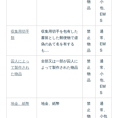
物
小
品
包、
EM
S
収集用切手
収集用切手を包有した
禁
通
類
書留とした郵便物で虚
止
常、
偽のあて名を有する
物
EM
も....
品
S
囚人によっ
全部又は一部が囚人に
禁
通
て製作され
よって製作された物品
止
常、
た物品
物
小
品
包、
EM
S
地金、紙幣
地金、紙幣
禁
通
止
常、
物
小包