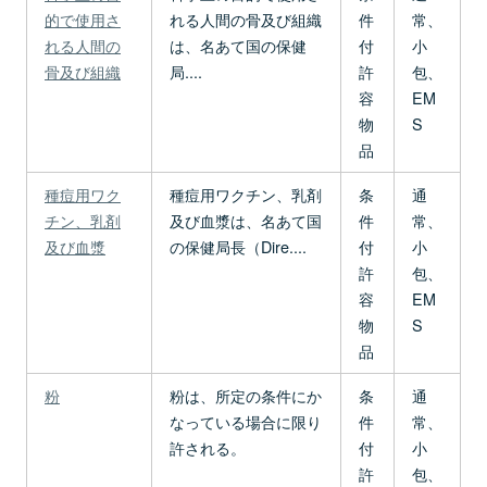
的で使用さ
れる人間の骨及び組織
件
常、
れる人間の
は、名あて国の保健
付
小
骨及び組織
局....
許
包、
容
EM
物
S
品
種痘用ワク
種痘用ワクチン、乳剤
条
通
チン、乳剤
及び血漿は、名あて国
件
常、
及び血漿
の保健局長（Dire....
付
小
許
包、
容
EM
物
S
品
粉
粉は、所定の条件にか
条
通
なっている場合に限り
件
常、
許される。
付
小
許
包、