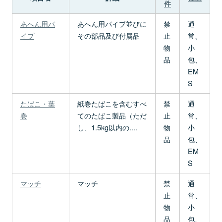
件
あへん用パ
あへん用パイプ並びに
禁
通
イプ
その部品及び付属品
止
常、
物
小
品
包、
EM
S
たばこ・葉
紙巻たばこを含むすべ
禁
通
巻
てのたばこ製品（ただ
止
常、
し、1.5kg以内の....
物
小
品
包、
EM
S
マッチ
マッチ
禁
通
止
常、
物
小
品
包、