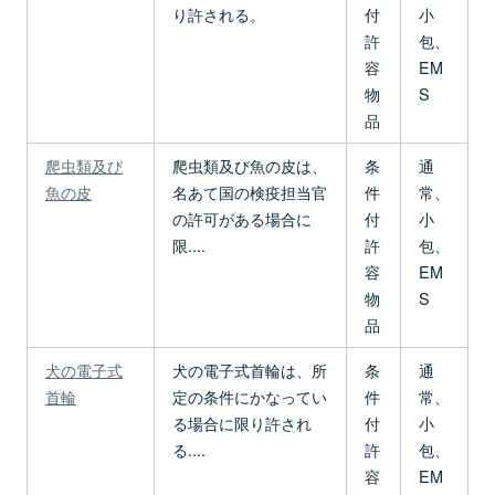
り許される。
付
小
許
包、
容
EM
物
S
品
爬虫類及び
爬虫類及び魚の皮は、
条
通
魚の皮
名あて国の検疫担当官
件
常、
の許可がある場合に
付
小
限....
許
包、
容
EM
物
S
品
犬の電子式
犬の電子式首輪は、所
条
通
首輪
定の条件にかなってい
件
常、
る場合に限り許され
付
小
る....
許
包、
容
EM