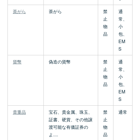
茶がら
茶がら
禁
通
止
常、
物
小
品
包、
EM
S
貨幣
偽造の貨幣
禁
通
止
常、
物
小
品
包、
EM
S
貴重品
宝石、貴金属、珠玉、
禁
通常
証書、硬貨、その他譲
止
渡可能な有価証券の
物
よ....
品