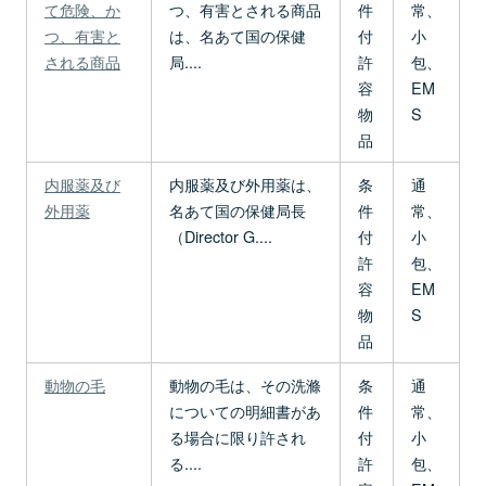
て危険、か
つ、有害とされる商品
件
常、
つ、有害と
は、名あて国の保健
付
小
される商品
局....
許
包、
容
EM
物
S
品
内服薬及び
内服薬及び外用薬は、
条
通
外用薬
名あて国の保健局長
件
常、
（Director G....
付
小
許
包、
容
EM
物
S
品
動物の毛
動物の毛は、その洗滌
条
通
についての明細書があ
件
常、
る場合に限り許され
付
小
る....
許
包、