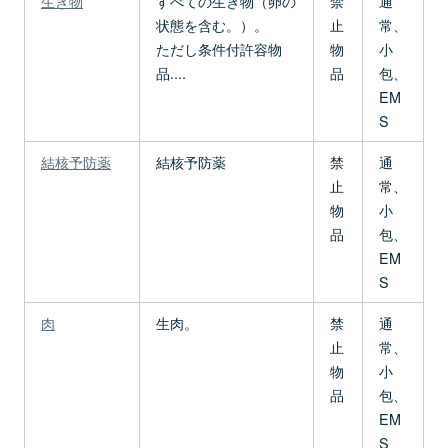
生き物
すべての生き物（卵の
禁
通
状態を含む。）。
止
常、
ただし条件付許容物
物
小
品....
品
包、
EM
S
結核予防薬
結核予防薬
禁
通
止
常、
物
小
品
包、
EM
S
肉
生肉。
禁
通
止
常、
物
小
品
包、
EM
S