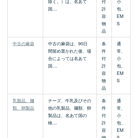
除く。）は、名あて
付
小
国....
許
包、
容
EM
物
S
品
中古の麻袋
中古の麻袋は、90日
条
通
間留め置かれた後、場
件
常、
合によっては名あて
付
小
国....
許
包、
容
EM
物
S
品
乳製品、麺
チーズ、牛乳及びその
条
通
類、卵製品
他の乳製品、麺類、卵
件
常、
製品は、名あて国の
付
小
検....
許
包、
容
EM
物
S