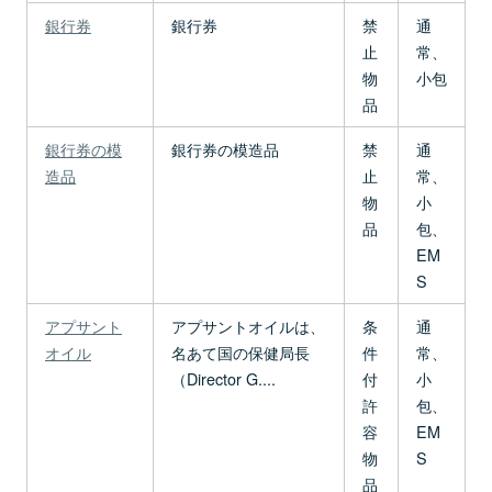
銀行券
銀行券
禁
通
止
常、
物
小包
品
銀行券の模
銀行券の模造品
禁
通
造品
止
常、
物
小
品
包、
EM
S
アプサント
アプサントオイルは、
条
通
オイル
名あて国の保健局長
件
常、
（Director G....
付
小
許
包、
容
EM
物
S
品