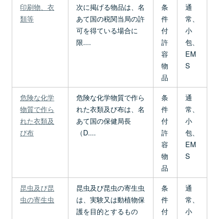
印刷物、衣
次に掲げる物品は、名
条
通
類等
あて国の税関当局の許
件
常、
可を得ている場合に
付
小
限....
許
包、
容
EM
物
S
品
危険な化学
危険な化学物質で作ら
条
通
物質で作ら
れた衣類及び布は、名
件
常、
れた衣類及
あて国の保健局長
付
小
び布
（D....
許
包、
容
EM
物
S
品
昆虫及び昆
昆虫及び昆虫の寄生虫
条
通
虫の寄生虫
は、実験又は動植物保
件
常、
護を目的とするもの
付
小