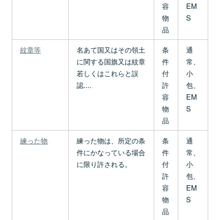
容
EM
物
S
品
紋章等
名あて国又はその領土
条
通
に関する国旗又は紋章
件
常、
若しくはこれらと誤
付
小
認....
許
包、
容
EM
物
S
品
練った物
練った物は、所定の条
条
通
件にかなっている場合
件
常、
に限り許される。
付
小
許
包、
容
EM
物
S
品