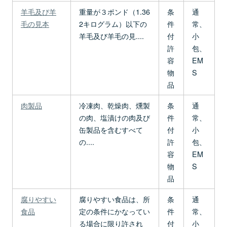
羊毛及び羊
重量が３ポンド（1.36
条
通
毛の見本
2キログラム）以下の
件
常、
羊毛及び羊毛の見....
付
小
許
包、
容
EM
物
S
品
肉製品
冷凍肉、乾燥肉、燻製
条
通
の肉、塩漬けの肉及び
件
常、
缶製品を含むすべて
付
小
の....
許
包、
容
EM
物
S
品
腐りやすい
腐りやすい食品は、所
条
通
食品
定の条件にかなってい
件
常、
る場合に限り許され
付
小