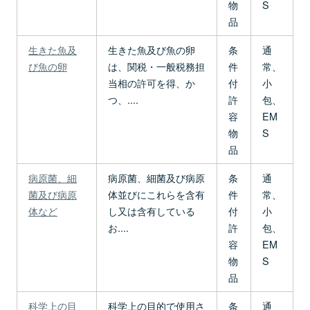
物
S
品
生きた魚及
生きた魚及び魚の卵
条
通
び魚の卵
は、関税・一般税務担
件
常、
当相の許可を得、か
付
小
つ、....
許
包、
容
EM
物
S
品
病原菌、細
病原菌、細菌及び病原
条
通
菌及び病原
体並びにこれらを含有
件
常、
体など
し又は含有している
付
小
お....
許
包、
容
EM
物
S
品
科学上の目
科学上の目的で使用さ
条
通