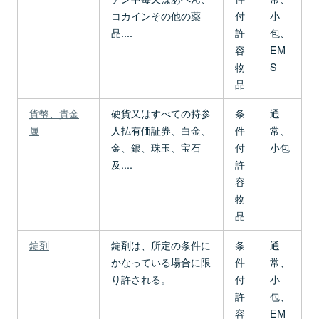
コカインその他の薬
付
小
品....
許
包、
容
EM
物
S
品
貨幣、貴金
硬貨又はすべての持参
条
通
属
人払有価証券、白金、
件
常、
金、銀、珠玉、宝石
付
小包
及....
許
容
物
品
錠剤
錠剤は、所定の条件に
条
通
かなっている場合に限
件
常、
り許される。
付
小
許
包、
容
EM