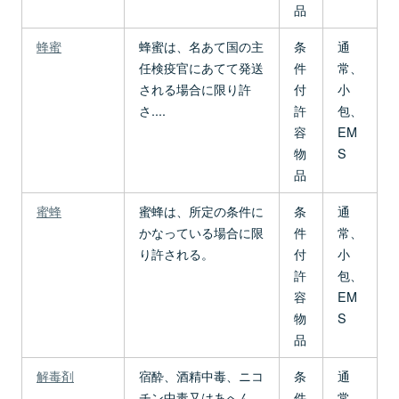
品
蜂蜜
蜂蜜は、名あて国の主
条
通
任検疫官にあてて発送
件
常、
される場合に限り許
付
小
さ....
許
包、
容
EM
物
S
品
蜜蜂
蜜蜂は、所定の条件に
条
通
かなっている場合に限
件
常、
り許される。
付
小
許
包、
容
EM
物
S
品
解毒剤
宿酔、酒精中毒、ニコ
条
通
チン中毒又はあへん、
件
常、