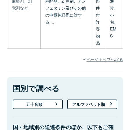
麻酔剤、幻
麻酔剤、幻覚剤、アン
条
通
覚剤など
フェタミン及びその他
件
常、
の中枢神経系に対す
付
小
る....
許
包、
容
EM
物
S
品
ページトップへ戻る
国別で調べる
五十音順
アルファベット順
国・地域別の送達条件のほか、以下もご確