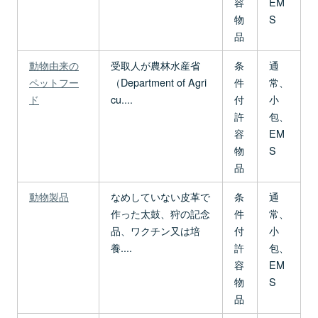
容
EM
物
S
品
動物由来の
受取人が農林水産省
条
通
ペットフー
（Department of Agri
件
常、
ド
cu....
付
小
許
包、
容
EM
物
S
品
動物製品
なめしていない皮革で
条
通
作った太鼓、狩の記念
件
常、
品、ワクチン又は培
付
小
養....
許
包、
容
EM
物
S
品