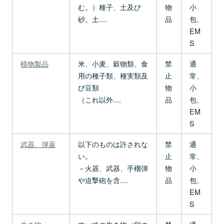
む。）種子、土及び
物
小
砂。土....
品
包、
EM
S
植物製品
米、小麦、穀物類、食
禁
通
用の種子類、種実類及
止
常、
び豆類
物
小
（これ以外....
品
包、
EM
S
武器、弾薬
以下のものは許されな
禁
通
い。
止
常、
－火器、武器、手榴弾
物
小
や迫撃砲を含....
品
包、
EM
S