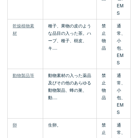
EM
S
乾燥植物素
種子、果物の皮のよう
禁
通
材
な品目の入った茶。ハ
止
常、
ーブ、種子、樹皮、
物
小
キ....
品
包、
EM
S
動物製品等
動物素材の入った薬品
禁
通
及びその他のあらゆる
止
常、
動物製品、蜂の巣、
物
小
動....
品
包、
EM
S
卵
生卵。
禁
通
止
常、