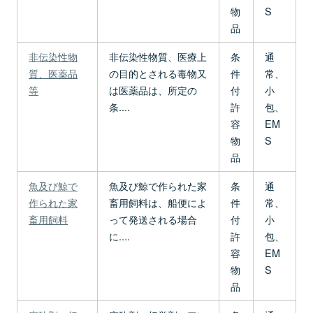
物
S
品
非伝染性物
非伝染性物質、医療上
条
通
質、医薬品
の目的とされる毒物又
件
常、
等
は医薬品は、所定の
付
小
条....
許
包、
容
EM
物
S
品
魚及び鯨で
魚及び鯨で作られた家
条
通
作られた家
畜用飼料は、船便によ
件
常、
畜用飼料
って発送される場合
付
小
に....
許
包、
容
EM
物
S
品