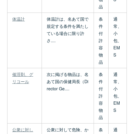
品
体温計
体温計は、名あて国で
条
通
規定する条件を満たし
件
常、
ている場合に限り許
付
小
さ....
許
包、
容
EM
物
S
品
催淫剤、グ
次に掲げる物品は、名
条
通
リコール
あて国の保健局長（Di
件
常、
rector Ge....
付
小
許
包、
容
EM
物
S
品
公衆に対し
公衆に対して危険、か
条
通