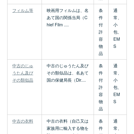
フィルム等
映画用フィルムは、名
条
通
あて国の関係当局（C
件
常、
hief Film ....
付
小
許
包、
容
EM
物
S
品
中古のじゅ
中古のじゅうたん及び
条
通
うたん及び
その類似品は、名あて
件
常、
その類似品
国の保健局長（Dir....
付
小
許
包、
容
EM
物
S
品
中古の衣料
中古の衣料（自己又は
条
通
家族用に輸入する物を
件
常、