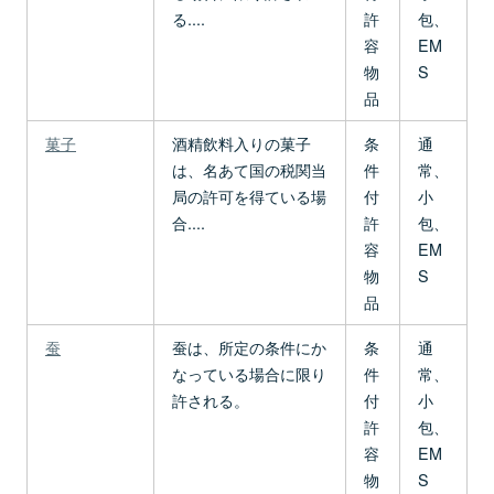
る....
許
包、
容
EM
物
S
品
菓子
酒精飲料入りの菓子
条
通
は、名あて国の税関当
件
常、
局の許可を得ている場
付
小
合....
許
包、
容
EM
物
S
品
蚕
蚕は、所定の条件にか
条
通
なっている場合に限り
件
常、
許される。
付
小
許
包、
容
EM
物
S