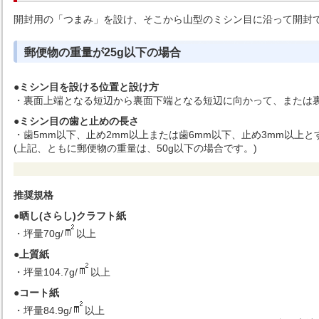
開封用の「つまみ」を設け、そこから山型のミシン目に沿って開封
郵便物の重量が25g以下の場合
●
ミシン目を設ける位置と設け方
・裏面上端となる短辺から裏面下端となる短辺に向かって、または裏
●
ミシン目の歯と止めの長さ
・歯5mm以下、止め2mm以上または歯6mm以下、止め3mm以上と
(上記、ともに郵便物の重量は、50g以下の場合です。)
推奨規格
●
晒し(さらし)クラフト紙
・坪量70g/
以上
●
上質紙
・坪量104.7g/
以上
●
コート紙
・坪量84.9g/
以上