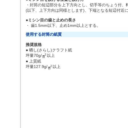
・封筒の短辺部分を上下方向とし、切手等のちょう付、
(以下、上下方向は同様とします)、下端となる短辺付近
●ミシン目の歯と止めの長さ
・ 歯1.5mm以下、止め1mm以上とする。
使用する封筒の紙質
推奨規格
● 晒し(さらし)クラフト紙
坪量70g/
以上
● 上質紙
坪量127.9g/
以上