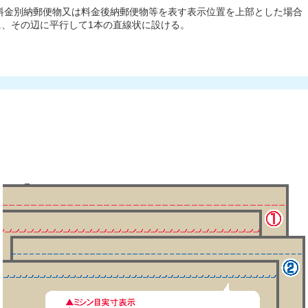
料金別納郵便物又は料金後納郵便物等を表す表示位置を上部とした場合
に、その辺に平行して1本の直線状に設ける。