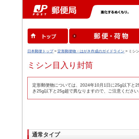
日本郵便トップ
>
定形郵便物・はがき作成のガイドライン
> ミシ
ミシン目入り封筒
定形郵便物については、2024年10月1日に25g以
き25g以下と25g超で異なりますので、ご注意ください
通常タイプ