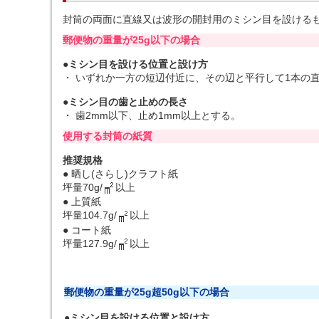
封筒の両面に直線又は波形の開封用のミシン目を設ける
郵便物の重量が25g以下の場合
●ミシン目を設ける位置と設け方
・ いずれか一方の短辺付近に、その辺と平行して1本の
●ミシン目の歯と止めの長さ
・ 歯2mm以下、止め1mm以上とする。
使用する封筒の紙質
推奨規格
● 晒し(さらし)クラフト紙
坪量70g/
以上
● 上質紙
坪量104.7g/
以上
● コート紙
坪量127.9g/
以上
郵便物の重量が25g超50g以下の場合
●ミシン目を設ける位置と設け方