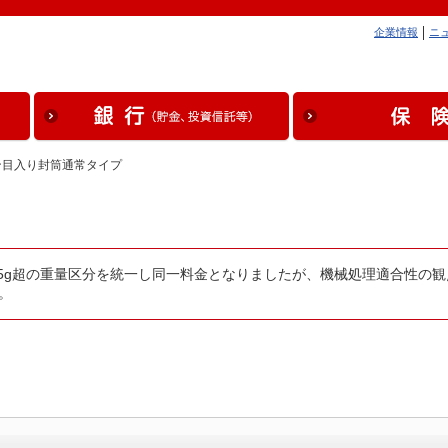
企業情報
ニ
ン目入り封筒通常タイプ
下と25g超の重量区分を統一し同一料金となりましたが、機械処理適合性
。