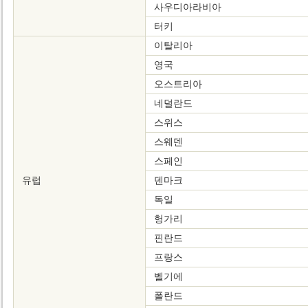
사우디아라비아
터키
이탈리아
영국
오스트리아
네덜란드
스위스
스웨덴
스페인
유럽
덴마크
독일
헝가리
핀란드
프랑스
벨기에
폴란드