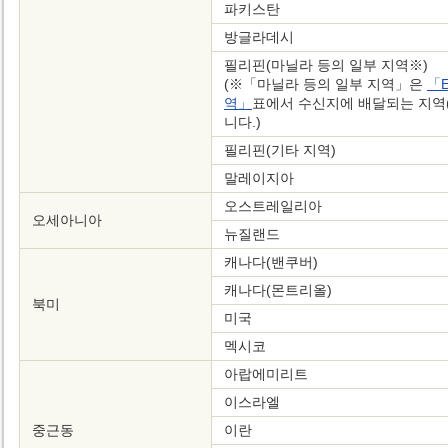
파키스탄
방글라데시
필리핀(마닐라 등의 일부 지역※)
(※「마닐라 등의 일부 지역」은
「
역」
표에서 수신지에 배달되는 지역
니다.)
필리핀(기타 지역)
말레이지아
오스트레일리아
오세아니아
뉴질랜드
캐나다(밴쿠버)
캐나다(몬트리올)
북미
미국
멕시코
아랍에미리트
이스라엘
중근동
이란