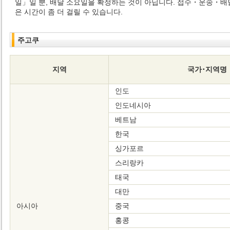
일」일 뿐, 배달 소요일을 확정하는 것이 아닙니다. 접수・운송・
은 시간이 좀 더 걸릴 수 있습니다.
주고쿠
지역
국가･지역명
인도
인도네시아
베트남
한국
싱가포르
스리랑카
태국
대만
아시아
중국
홍콩