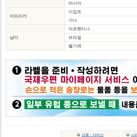
러시아
이집트
아프리카
가나
아르헨티나
남미
브라질
벨기에
상품・서비스
나