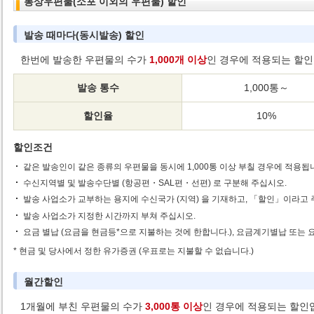
통상우편물(소포 이외의 우편물) 할인
발송 때마다(동시발송) 할인
한번에 발송한 우편물의 수가
1,000개 이상
인 경우에 적용되는 할인
발송 통수
1,000통～
할인율
10%
할인조건
같은 발송인이 같은 종류의 우편물을 동시에 1,000통 이상 부칠 경우에 적용됩
수신지역별 및 발송수단별 (항공편・SAL편・선편) 로 구분해 주십시오.
발송 사업소가 교부하는 용지에 수신국가 (지역) 을 기재하고, 「할인」이라고 
발송 사업소가 지정한 시간까지 부쳐 주십시오.
요금 별납 (요금을 현금등*으로 지불하는 것에 한합니다.), 요금계기별납 또는
* 현금 및 당사에서 정한 유가증권 (우표로는 지불할 수 없습니다.)
월간할인
1개월에 부친 우편물의 수가
3,000통 이상
인 경우에 적용되는 할인