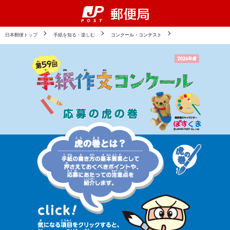
ペ
ー
ジ
の
日本郵便トップ
手紙を知る・楽しむ
コンクール・コンテスト
先
頭
で
す