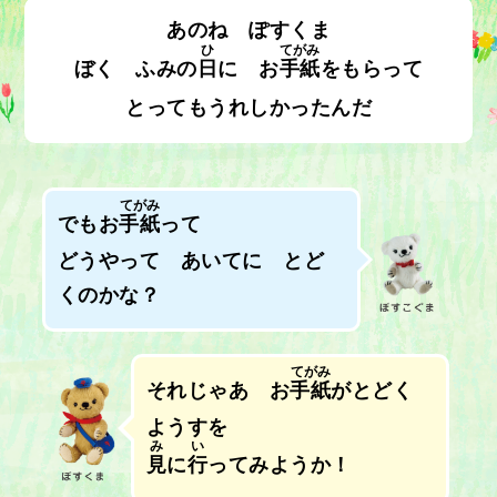
あのね ぽすくま
ひ
てがみ
ぼく ふみの
日
に お
手紙
をもらって
とってもうれしかったんだ
てがみ
でもお
手紙
って
どうやって あいてに とど
くのかな？
てがみ
それじゃあ お
手紙
がとどく
ようすを
み
い
見
に
行
ってみようか！