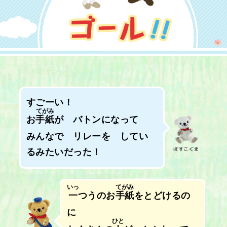
すごーい！
てがみ
お
手紙
が バトンになって
みんなで リレーを してい
るみたいだった！
いっ
てがみ
一
つうのお
手紙
をとどけるの
に
ひと