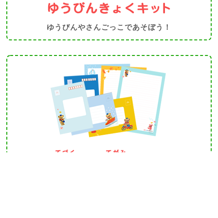
ゆうびんやさんごっこであそぼう！
おともだちや、かぞく
ひと
てがみ
か
おせわになった
人
に
手紙
を
書
こう！