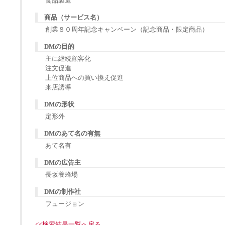
食品製造
商品（サービス名）
創業８０周年記念キャンペーン（記念商品・限定商品）
DMの目的
主に継続顧客化
注文促進
上位商品への買い換え促進
来店誘導
DMの形状
定形外
DMのあて名の有無
あて名有
DMの広告主
長坂養蜂場
DMの制作社
フュージョン
<<検索結果一覧へ戻る