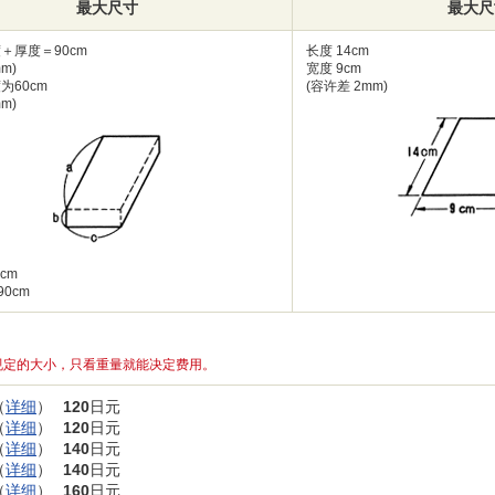
最大尺寸
最大尺
＋厚度＝90cm
长度 14cm
m)
宽度 9cm
为60cm
(容许差 2mm)
m)
0cm
90cm
规定的大小，只看重量就能决定费用。
（
详细
）
120
日元
（
详细
）
120
日元
（
详细
）
140
日元
（
详细
）
140
日元
（
详细
）
160
日元