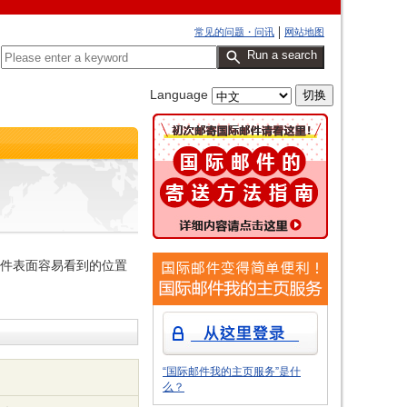
常见的问题・问讯
网站地图
Run a search
Language
邮件表面容易看到的位置
“国际邮件我的主页服务”是什
么？