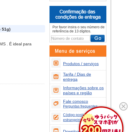
Por favor insira o seu número de
 51g)
referência de 13 dígitos.
MS . É ideal para
Produtos / serviços
Tarifa / Dias de
entrega
Informações sobre os
países e região
Fale conosco
Perguntas frequentes
Código postal dos países
estrangeiros
Download