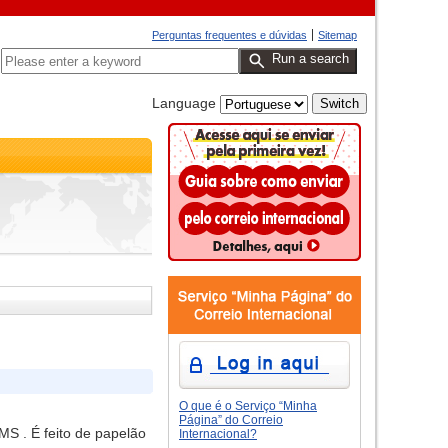
Perguntas frequentes e dúvidas
Sitemap
Run a search
Language
O que é o Serviço “Minha
Página” do Correio
MS . É feito de papelão
Internacional?