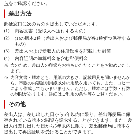
ら
をご確認ください。
差出方法
郵便窓口に次のものを提出していただきます。
内容文書（受取人へ送付するもの）
(1)の謄本2通（差出人および郵便局が各1通ずつ保存する
もの）
差出人および受取人の住所氏名を記載した封筒
内容証明の加算料金を含む郵便料金
念のため、差出人の印鑑をお持ちいただくことをお勧めいたし
ます。
内容文書・謄本とも、用紙の大きさ、記載用具を問いませんか
ら、市販の内容証明用紙以外の用紙を用いても、また、コピー
により作成してもかまいません。ただし、謄本には字数・行数
の制限があります。詳細は
ご利用の条件等
をご覧ください。
その他
差出人は、差し出した日から5年以内に限り、差出郵便局に保
存されている謄本の閲覧を請求することができます。また、差
出人は差し出した日から5年以内に限り、差出郵便局に謄本を
提出して再度証明を受けることができます。