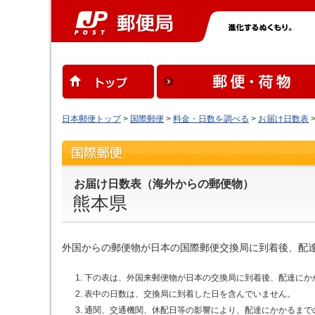
日本郵便トップ
>
国際郵便
>
料金・日数を調べる
>
お届け日数表
お届け日数表（海外からの郵便物）
熊本県
外国からの郵便物が日本の国際郵便交換局に到着後、配
下の表は、外国来郵便物が日本の交換局に到着後、配達にか
表中の日数は、交換局に到着した日を含んでいません。
通関、交通機関、休配日等の影響により、配達にかかるまで