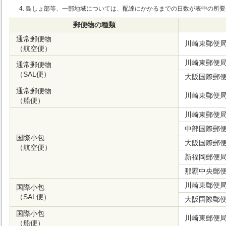
島しょ部等、一部地域については、配達にかかるまでの日数が表中の所要
郵便物の種類
通常郵便物
川崎東郵便
（航空便）
川崎東郵便
通常郵便物
（SAL便）
大阪国際郵
通常郵便物
川崎東郵便
（船便）
川崎東郵便
中部国際郵
国際小包
大阪国際郵
（航空便）
新福岡郵便
那覇中央郵
川崎東郵便
国際小包
（SAL便）
大阪国際郵
国際小包
川崎東郵便
（船便）