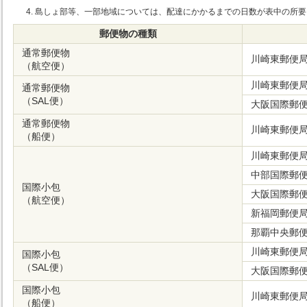
島しょ部等、一部地域については、配達にかかるまでの日数が表中の所要
郵便物の種類
通常郵便物
川崎東郵便
（航空便）
川崎東郵便
通常郵便物
（SAL便）
大阪国際郵
通常郵便物
川崎東郵便
（船便）
川崎東郵便
中部国際郵
国際小包
大阪国際郵
（航空便）
新福岡郵便
那覇中央郵
川崎東郵便
国際小包
（SAL便）
大阪国際郵
国際小包
川崎東郵便
（船便）