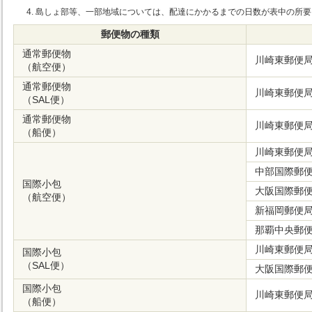
島しょ部等、一部地域については、配達にかかるまでの日数が表中の所要
郵便物の種類
通常郵便物
川崎東郵便
（航空便）
通常郵便物
川崎東郵便
（SAL便）
通常郵便物
川崎東郵便
（船便）
川崎東郵便
中部国際郵
国際小包
大阪国際郵
（航空便）
新福岡郵便
那覇中央郵
川崎東郵便
国際小包
（SAL便）
大阪国際郵
国際小包
川崎東郵便
（船便）