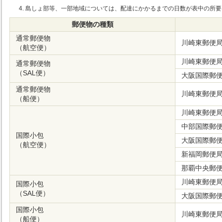
島しょ部等、一部地域については、配達にかかるまでの日数が表中の所要
郵便物の種類
通常郵便物
川崎東郵便
（航空便）
川崎東郵便
通常郵便物
（SAL便）
大阪国際郵
通常郵便物
川崎東郵便
（船便）
川崎東郵便
中部国際郵
国際小包
大阪国際郵
（航空便）
新福岡郵便
那覇中央郵
川崎東郵便
国際小包
（SAL便）
大阪国際郵
国際小包
川崎東郵便
（船便）