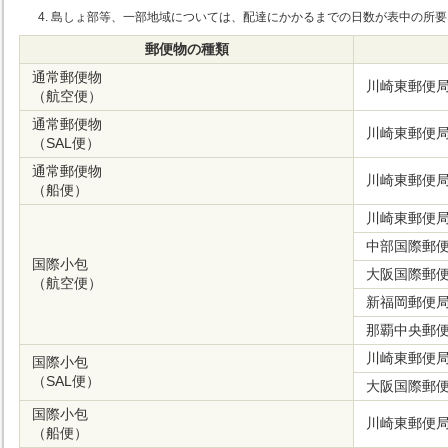
島しょ部等、一部地域については、配達にかかるまでの日数が表中の所要
郵便物の種類
通常郵便物
川崎東郵便
（航空便）
通常郵便物
川崎東郵便
（SAL便）
通常郵便物
川崎東郵便
（船便）
川崎東郵便
中部国際郵
国際小包
大阪国際郵
（航空便）
新福岡郵便
那覇中央郵
川崎東郵便
国際小包
（SAL便）
大阪国際郵
国際小包
川崎東郵便
（船便）