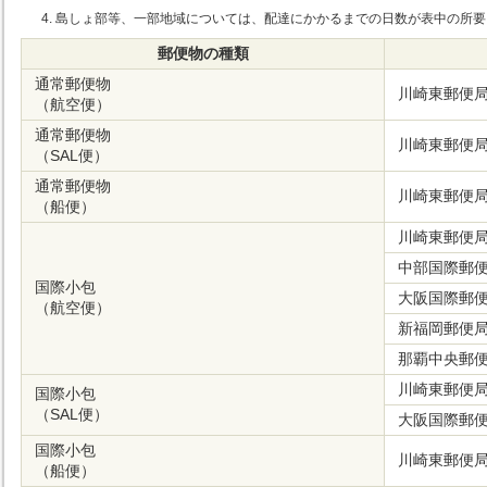
島しょ部等、一部地域については、配達にかかるまでの日数が表中の所要
郵便物の種類
通常郵便物
川崎東郵便
（航空便）
通常郵便物
川崎東郵便
（SAL便）
通常郵便物
川崎東郵便
（船便）
川崎東郵便
中部国際郵
国際小包
大阪国際郵
（航空便）
新福岡郵便
那覇中央郵
川崎東郵便
国際小包
（SAL便）
大阪国際郵
国際小包
川崎東郵便
（船便）