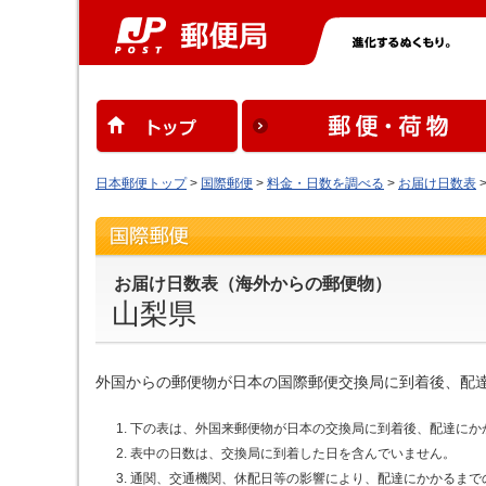
日本郵便トップ
>
国際郵便
>
料金・日数を調べる
>
お届け日数表
お届け日数表（海外からの郵便物）
山梨県
外国からの郵便物が日本の国際郵便交換局に到着後、配
下の表は、外国来郵便物が日本の交換局に到着後、配達にか
表中の日数は、交換局に到着した日を含んでいません。
通関、交通機関、休配日等の影響により、配達にかかるまで