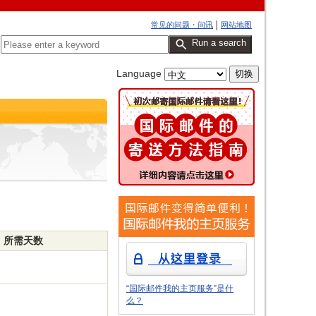
常见的问题・问讯
网站地图
Run a search
Language
所需天数
“国际邮件我的主页服务”是什
么？